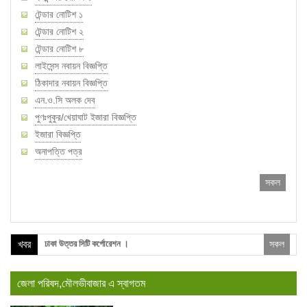
টেন্ডার নোটিশ ১
টেন্ডার নোটিশ ২
টেন্ডার নোটিশ ৮
লাইসেন্স নবায়ন বিজ্ঞপ্তি
ঠিকাদার নবায়ন বিজ্ঞপ্তি
এন.ও.সি অলক দেব
পুণঃপুকুর/খেয়াঘাট ইজারা বিজ্ঞপ্তি
ইজারা বিজ্ঞপ্তি
অনাপত্তি পত্র
সকল
সার্ভেয়ার নিয়োগ ।
ঢাকা উত্তর সিটি কর্পোরেশন ।
খবর
সকল
শিক্ষাবৃতি সংক্রান্ত নোটিশ
দরপত্র বিজ্ঞপ্তি নং- ২/২০১৬-২০১৭
জেলা পরিষদ,মৌলভীবাজার এ স্বাগতম
NOC For Passport (Azimul)