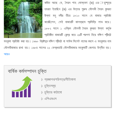
দরপত্র বিজ্ঞপ্তি নং- ২/২০১৬-২০১৭
কথিত আছে যে, সৈয়দ শাহ মোস্তফা (রঃ) এর াতুষ্পুত্র
হযরত ইয়াছিন (রঃ) এর উত্তর পুরুষ মৌলভী সৈয়দ কুদরত
উল্লা মনু নদীর তীরে ১৮১০ সালে যে বাজার প্রতিষ্ঠা
করেছিলেন, সেই বাজারটি কালক্রমে প্রসিদ্ধি লাভ করে।
১৮৮২ সালে ১ এপ্রিল মৌলভী সৈয়দ কুদরত উল্লা কর্তৃক
প্রতিষ্ঠিত বাজারটি কেন্দ্র করে ২৬টি পরগণা নিয়ে দক্ষিণ শ্রীহট্ট
মহকুমা প্রতিষ্ঠা করা হয়। ১৯৬০ খ্রিষ্টাব্দে দক্ষিণ শ্রীহট্ট বা সাউথ সিলেট নামের বদলে এ মহকুমার নাম
মৌলভীবাজার রাখা হয়। ১৯৮৪ সালের ২২ ফেব্রুয়ারি মৌলভীবাজার মহকুমাটি জেলায় উন্নীত হয়।
আরও
বার্ষিক কর্মসম্পাদন চুক্তি
প্রজ্ঞাপন/পরিপত্র/নীতিমালা
চুক্তিসমূহ
চুক্তির কাঠামো
এপিএমএস