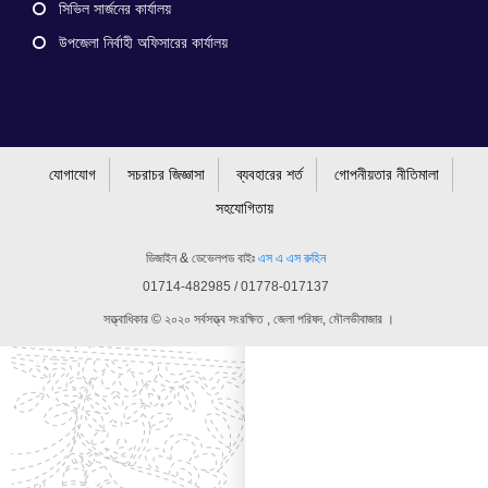
সিভিল সার্জনের কার্যালয়
উপজেলা নির্বাহী অফিসারের কার্যালয়
যোগাযোগ
সচরাচর জিজ্ঞাসা
ব্যবহারের শর্ত
গোপনীয়তার নীতিমালা
সহযোগিতায়
ডিজাইন & ডেভেলপড বাইঃ
এস এ এস রুহিন
01714-482985 / 01778-017137
সত্ত্বাধিকার © ২০২০ সর্বসত্ত্ব সংরক্ষিত , জেলা পরিষদ, মৌলভীবাজার ।