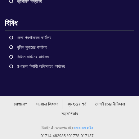
প্রাথমিক বিদ্যালয়
বিবিধ
জেলা প্রশাসকের কার্যালয়
পুলিশ সুপারের কার্যালয়
সিভিল সার্জনের কার্যালয়
উপজেলা নির্বাহী অফিসারের কার্যালয়
যোগাযোগ
সচরাচর জিজ্ঞাসা
ব্যবহারের শর্ত
গোপনীয়তার নীতিমালা
সহযোগিতায়
ডিজাইন & ডেভেলপড বাইঃ
এস এ এস রুহিন
01714-482985 / 01778-017137