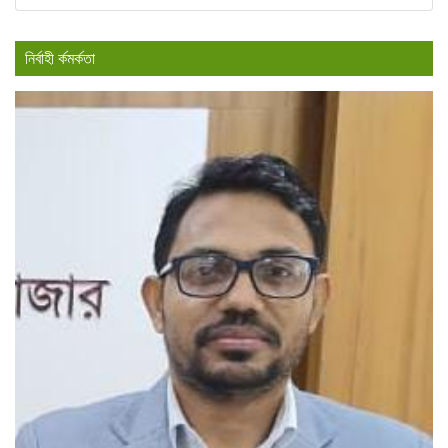
নির্বাহী র্কমর্কতা