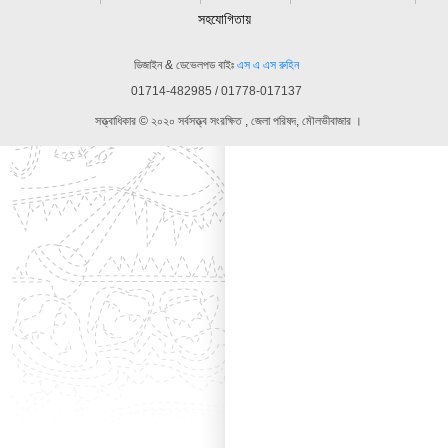
সহযোগিতায়
ডিজাইন & ডেভেলপড বাইঃ
এস এ এস রুহিন
01714-482985 / 01778-017137
সত্ত্বাধিকার © ২০২০ সর্বসত্ত্ব সংরক্ষিত , জেলা পরিষদ, মৌলভীবাজার ।