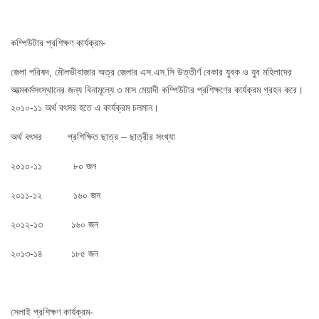
কম্পিউটার প্রশিক্ষণ কার্যক্রম-
জেলা পরিষদ, মৌলভীবাজার অত্র জেলার এস.এস.সি উত্তীর্ণ বেকার যুবক ও যুব মহিলাদের
আত্মকর্মসংস্থানের জন্য বিনামূল্যে ৩ মাস মেয়াদী কম্পিউটার প্রশিক্ষণের কার্যক্রম গ্রহন করে।
২০১০-১১ অর্থ বৎসর হতে এ কার্যক্রম চলমান।
অর্থ বৎসর প্রশিক্ষিত ছাত্র – ছাত্রীর সংখ্যা
২০১০-১১ ৮০ জন
২০১১-১২ ১৬০ জন
২০১২-১৩ ১৬০ জন
২০১৩-১৪ ১৮৫ জন
সেলাই প্রশিক্ষণ কার্যক্রম-