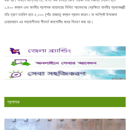
১,৪০০ কম্বল এবং মাননীয় প্রশাসক মহোদয়ের লিখিত আবেদনের প্রেক্ষিতে মাননীয় প্রধানমন্ত্রী
তাঁর ত্রাণ তহবিল হতে ৫,০০০ (পাঁচ হাজার) কম্বল প্রদান করেন। যা সংশ্লিষ্ট উপজেলা
চেয়ারম্যান এর সহযোগীতায় শীতার্ত জনগোষ্টির মধ্যে বিতরণ করা হয়।
প্রশাসক