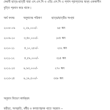
মেধাবী ছাত্র-ছাত্রী যারা এস.এস.সি ও এইচ.এস.সি এ প্লাস প্রাপ্তদের মধ্যে এককালীন
বৃত্তি প্রদান করে থাকে।
অর্থ বৎসর অনুদানের পরিমাণ ছাত্র/ছাত্রীর সংখ্যা
২০০৮-০৯ ২,২৯,০০০/- ৬৫ জন
২০০৯-১০ ৩,৪৮,০০০/- ১৮৪ জন
২০১০-১১ ৪,১০,২৫০/- ২৩২ জন
২০১১-১২ ৪,৫৯,০০০/- ৩১৪ জন
২০১২-১৩ ৬,৯৩,০০০/- ২৭০ জন
২০১৩-১৪ ৬,১৯,৫০০/- ৩৩৮ জন
অনুদান বিতরণ কার্যক্রম
ক্রীড়া, সংস্কৃতি, ধর্মীয় ও কল্যাণমূলক খাতে অনুদান –