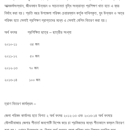
আত্মকর্মসংস্থান, জীবনমান উন্নয়ন ও সচেতনতা বৃদ্ধি সংক্রান্ত প্রশিক্ষণ খাত হতে এ ব্যয়
নির্বাহ করা হয়। প্রতি বছর উপজেলা পরিষদ চেয়ারম্যান কর্তৃক দাখিলকৃত, যুব উন্নয়ন ও অত্র
পরিষদ হতে সেলাই প্রশিক্ষণ প্রাপ্তদের মধ্যে এ সেলাই মেশিন বিতরণ করা হয়।
অর্থ বৎসর প্রশিক্ষিত ছাত্র – ছাত্রীর সংখ্যা
২০১০-১১ ৩৫ জন
২০১১-১২ ৫০ জন
২০১২-১৩ ৭০ জন
২০১৩-১৪ ১০০ জন
ত্রাণ বিতরণ কার্যক্রম –
জেলা পরিষদ কার্যালয় হতে বিগত ২ অর্থ বৎসর ২০১২-১৩ এবং ২০১৩-১৪ অর্থ বৎসরে
মৌলভীবাজার জেলার শীতার্ত জনগোষ্টি বিশেষ করে চা শ্রমিকদের মধ্যে শীতকালে কম্বল বিতরণ
করা হয়। এখানে উল্লেখ্য যে, বিগত অর্থ বৎসরে জেলা পরিষদ তার নিজস্ব তহবিল হতে