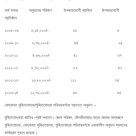
অর্থ বৎসর অনুদানের পরিমাণ উপকারভোগী ব্যাক্তি উপকারভোগী
প্রতিষ্ঠান
২০০৮-০৯ ৩,১৪,০০০/- ৩০ ৮
২০০৯-১০ ৩,৭৬,০০০/- ৪৪ ২৫
২০১০-১১ ৪,৬৬,০০০/- ৪১ ৩৭
২০১১-১২ ৮,৭০,০০০/- ৮২ ৯২
২০১২-১৩ ১৩,৮০,০০০/- ১১১ ৭৫
২০১৩-১৪ ১১,৭০,০০০/- ৯৩ ৯৫
যোদ্ধাহত মুক্তিযোদ্ধা/মুক্তিযোদ্ধা পরিবারবর্গকে প্রদত্ত অনুদান –
মুক্তিযোদ্ধারা জাতির শ্রেষ্ট সন্তান। জেলা পরিষদ, মৌলভীবাজার অত্র জেলার অস্বচ্ছল
মুক্তিযোদ্ধা, যোদ্ধাহত মুক্তিযোদ্ধা, মুক্তিযোদ্ধা পরিবারবর্গকে এককালীন অনুদান প্রদানের
কার্যক্রম গ্রহন করেছে।