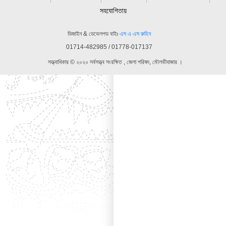
সহযোগিতায়
ডিজাইন & ডেভেলপড বাইঃ
এস এ এস রুহিন
01714-482985 / 01778-017137
সত্ত্বাধিকার © ২০২০ সর্বসত্ত্ব সংরক্ষিত , জেলা পরিষদ, মৌলভীবাজার ।