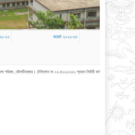
০২১-২২
বাজেট ২০২২-২৩
ীবাজার। টেলিফোন নং ০২-৪১১১০১৮১ প্রধান নির্বাহী কর্মকর্তা অফিস : ০২-৪১১১০১৮০ জেলা 