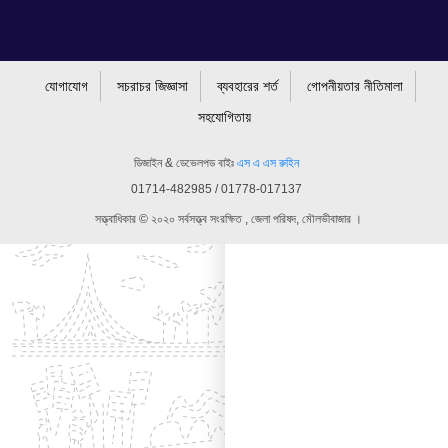
যোগাযোগ
সচরাচর জিজ্ঞাসা
ব্যবহারের শর্ত
গোপনীয়তার নীতিমালা
সহযোগিতায়
ডিজাইন & ডেভেলপড বাইঃ
এস এ এস রুহিন
01714-482985 / 01778-017137
সত্ত্বাধিকার © ২০২০ সর্বসত্ত্ব সংরক্ষিত , জেলা পরিষদ, মৌলভীবাজার ।