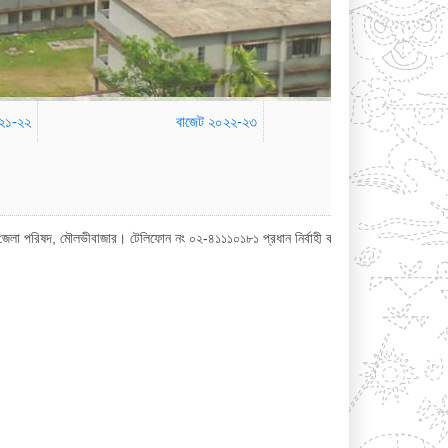
০২১-২২
বাজেট ২০২২-২৩
ভীবাজার। টেলিফোন নং ০২-৪১১১০১৮১ প্রধান নির্বাহী কর্মকর্তা অফিস : ০২-৪১১১০১৮০ জেলা