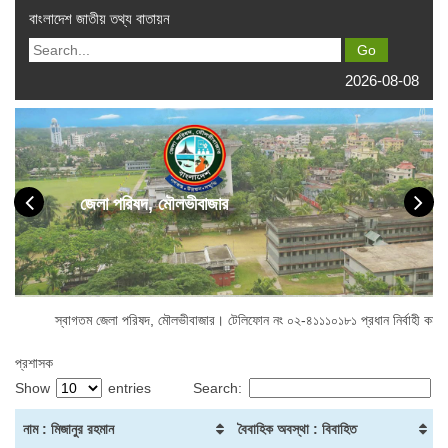
বাংলাদেশ জাতীয় তথ্য বাতায়ন
2026-08-08
জেলা পরিষদ, মৌলভীবাজার
স্বাগতম জেলা পরিষদ, মৌলভীবাজার। টেলিফোন নং ০২-৪১১১০১৮১ প্রধান নির্বাহী কর্মকর্ত
প্রশাসক
Show
entries
Search:
নাম : মিজানুর রহমান
বৈবাহিক অবস্থা : বিবাহিত