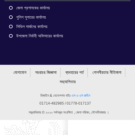
জেলা প্রশাসকের কার্যালয়
পুলিশ সুপারের কার্যালয়
সিভিল সার্জনের কার্যালয়
উপজেলা নির্বাহী অফিসারের কার্যালয়
যোগাযোগ
সচরাচর জিজ্ঞাসা
ব্যবহারের শর্ত
গোপনীয়তার নীতিমালা
সহযোগিতায়
ডিজাইন & ডেভেলপড বাইঃ
এস এ এস রুহিন
01714-482985 / 01778-017137
সত্ত্বাধিকার © ২০২০ সর্বসত্ত্ব সংরক্ষিত , জেলা পরিষদ, মৌলভীবাজার ।