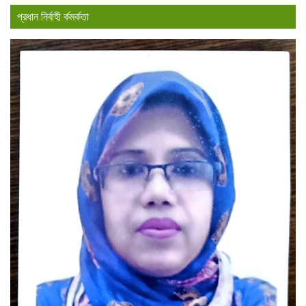
প্রধান নির্বাহী র্কমর্কতা