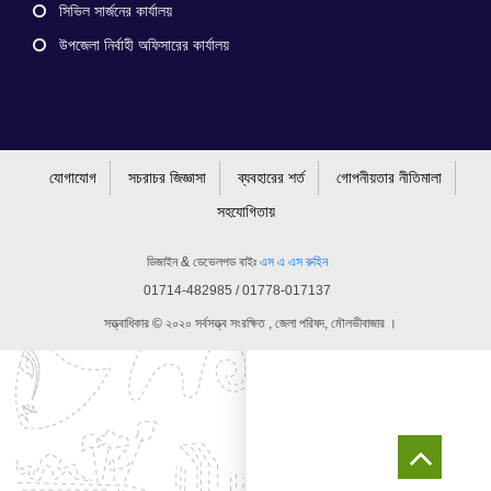
সিভিল সার্জনের কার্যালয়
উপজেলা নির্বাহী অফিসারের কার্যালয়
যোগাযোগ
সচরাচর জিজ্ঞাসা
ব্যবহারের শর্ত
গোপনীয়তার নীতিমালা
সহযোগিতায়
ডিজাইন & ডেভেলপড বাইঃ
এস এ এস রুহিন
01714-482985 / 01778-017137
সত্ত্বাধিকার © ২০২০ সর্বসত্ত্ব সংরক্ষিত , জেলা পরিষদ, মৌলভীবাজার ।