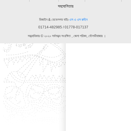
সহযোগিতায়
ডিজাইন & ডেভেলপড বাইঃ
এস এ এস রুহিন
01714-482985 / 01778-017137
সত্ত্বাধিকার © ২০২০ সর্বসত্ত্ব সংরক্ষিত , জেলা পরিষদ, মৌলভীবাজার ।