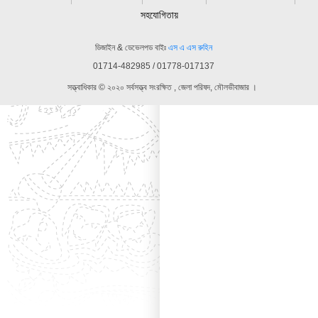
সহযোগিতায়
ডিজাইন & ডেভেলপড বাইঃ
এস এ এস রুহিন
01714-482985 / 01778-017137
সত্ত্বাধিকার © ২০২০ সর্বসত্ত্ব সংরক্ষিত , জেলা পরিষদ, মৌলভীবাজার ।