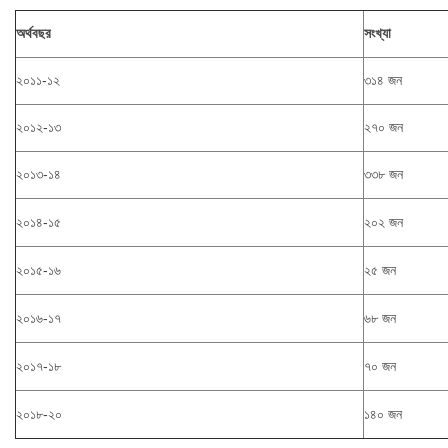
অর্থবছর
সংখ্যা
২০১১-১২
৩১৪ জন
২০১২-১৩
২৭০ জন
২০১৩-১৪
৩৩৮ জন
২০১৪-১৫
২০২ জন
২০১৫-১৬
২৫ জন
২০১৬-১৭
৬৮ জন
২০১৭-১৮
৭০ জন
২০১৮-২০
১৪০ জন