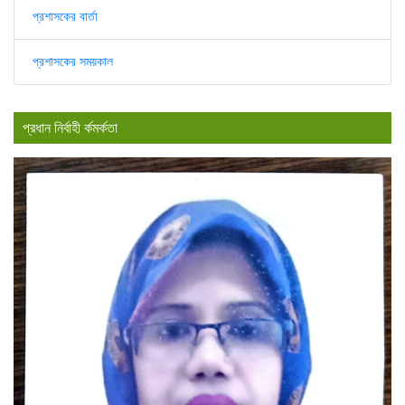
প্রশাসকের বার্তা
প্রশাসকের সময়কাল
প্রধান নির্বাহী র্কমর্কতা