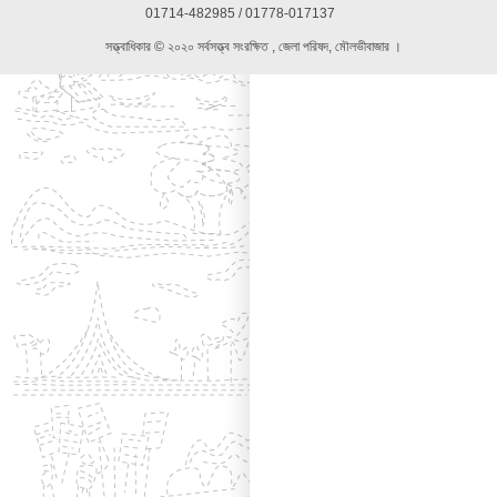
01714-482985 / 01778-017137
সত্ত্বাধিকার © ২০২০ সর্বসত্ত্ব সংরক্ষিত , জেলা পরিষদ, মৌলভীবাজার ।