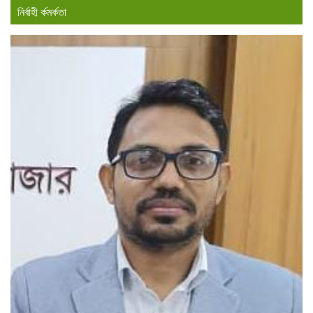
নির্বাহী র্কমর্কতা