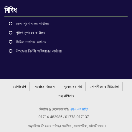
বিবিধ
জেলা প্রশাসকের কার্যালয়
পুলিশ সুপারের কার্যালয়
সিভিল সার্জনের কার্যালয়
উপজেলা নির্বাহী অফিসারের কার্যালয়
যোগাযোগ
সচরাচর জিজ্ঞাসা
ব্যবহারের শর্ত
গোপনীয়তার নীতিমালা
সহযোগিতায়
ডিজাইন & ডেভেলপড বাইঃ
এস এ এস রুহিন
01714-482985 / 01778-017137
সত্ত্বাধিকার © ২০২০ সর্বসত্ত্ব সংরক্ষিত , জেলা পরিষদ, মৌলভীবাজার ।