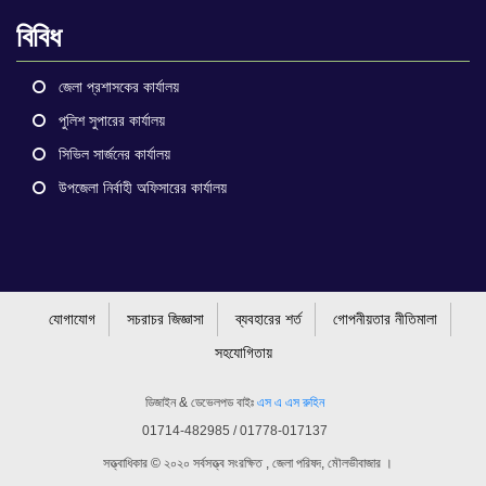
বিবিধ
জেলা প্রশাসকের কার্যালয়
পুলিশ সুপারের কার্যালয়
সিভিল সার্জনের কার্যালয়
উপজেলা নির্বাহী অফিসারের কার্যালয়
যোগাযোগ
সচরাচর জিজ্ঞাসা
ব্যবহারের শর্ত
গোপনীয়তার নীতিমালা
সহযোগিতায়
ডিজাইন & ডেভেলপড বাইঃ
এস এ এস রুহিন
01714-482985 / 01778-017137
সত্ত্বাধিকার © ২০২০ সর্বসত্ত্ব সংরক্ষিত , জেলা পরিষদ, মৌলভীবাজার ।