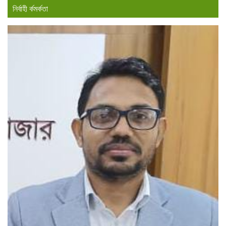
নির্বাহী র্কমর্কতা