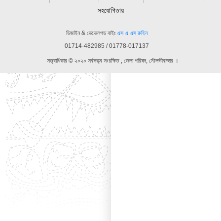
সহযোগিতায়
ডিজাইন & ডেভেলপড বাইঃ
এস এ এস রুহিন
01714-482985 / 01778-017137
সত্ত্বাধিকার © ২০২০ সর্বসত্ত্ব সংরক্ষিত , জেলা পরিষদ, মৌলভীবাজার ।