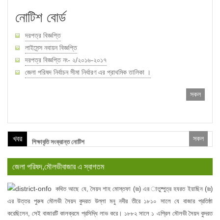
নোটিশ বোর্ড
দরপত্র বিজ্ঞপ্তি
লাইসেন্স নবায়ন বিজ্ঞপ্তি
দরপত্র বিজ্ঞপ্তি নং- ২/২০১৬-২০১৭
জেলা পরিষদ নির্বাচন সীমা নির্ধারণ এর প্রাথমিক তালিকা ।
সকল
জেলা পরিষদ নির্বাচন তালিকা ।
ঢাকা উত্তর সিটি কর্পোরেশন ।
খবর
সকল
শিক্ষাবৃতি সংক্রান্ত নোটিশ
দরপত্র বিজ্ঞপ্তি নং- ২/২০১৬-২০১৭
জেলা পরিষদ,মৌলভীবাজার এ স্বাগতম
NOC For Passport (Azimul)
দরপত্র বিজ্ঞপ্তি নং- ২/২০১৬-২০১৭
কথিত আছে যে, সৈয়দ শাহ মোস্তফা (রঃ) এর াতুষ্পুত্র হযরত ইয়াছিন (রঃ)
এর উত্তর পুরুষ মৌলভী সৈয়দ কুদরত উল্লা মনু নদীর তীরে ১৮১০ সালে যে বাজার প্রতিষ্ঠা
করেছিলেন, সেই বাজারটি কালক্রমে প্রসিদ্ধি লাভ করে। ১৮৮২ সালে ১ এপ্রিল মৌলভী সৈয়দ কুদরত