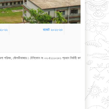
০২১-২২
বাজেট ২০২২-২৩
াজার। টেলিফোন নং ০২-৪১১১০১৮১ প্রধান নির্বাহী কর্মকর্তা অফিস : ০২-৪১১১০১৮০ জেলা পর