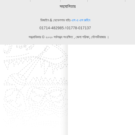
সহযোগিতায়
ডিজাইন & ডেভেলপড বাইঃ
এস এ এস রুহিন
01714-482985 / 01778-017137
সত্ত্বাধিকার © ২০২০ সর্বসত্ত্ব সংরক্ষিত , জেলা পরিষদ, মৌলভীবাজার ।