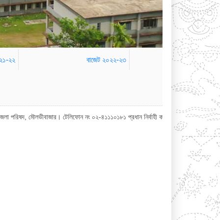
০২১-২২
বাজেট ২০২২-২৩
ভীবাজার। টেলিফোন নং ০২-৪১১১০১৮১ প্রধান নির্বাহী কর্মকর্তা অফিস : ০২-৪১১১০১৮০ জেলা