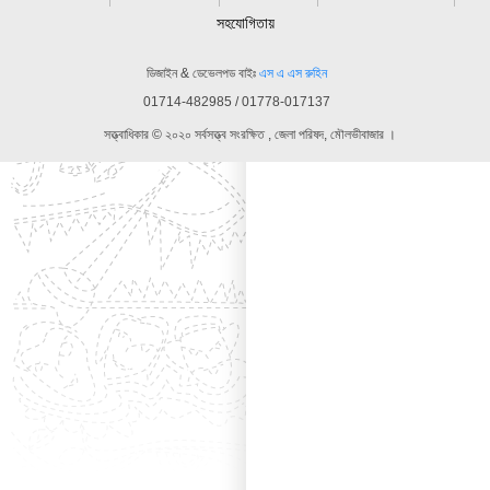
সহযোগিতায়
ডিজাইন & ডেভেলপড বাইঃ
এস এ এস রুহিন
01714-482985 / 01778-017137
সত্ত্বাধিকার © ২০২০ সর্বসত্ত্ব সংরক্ষিত , জেলা পরিষদ, মৌলভীবাজার ।