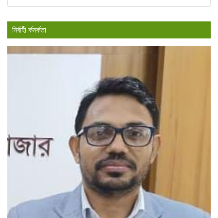
নির্বাহী র্কমর্কতা