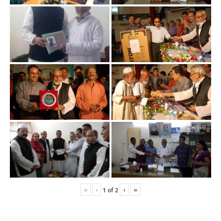
«
‹
›
»
1
of
2