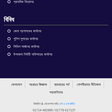
প্রাথমিক বিদ্যালয়
বিবিধ
জেলা প্রশাসকের কার্যালয়
পুলিশ সুপারের কার্যালয়
সিভিল সার্জনের কার্যালয়
উপজেলা নির্বাহী অফিসারের কার্যালয়
যোগাযোগ
সচরাচর জিজ্ঞাসা
ব্যবহারের শর্ত
গোপনীয়তার নীতিমালা
সহযোগিতায়
ডিজাইন & ডেভেলপড বাইঃ
এস এ এস রুহিন
01714-482985 / 01778-017137